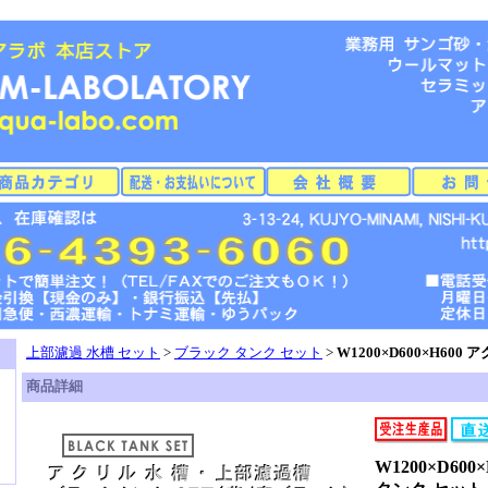
上部濾過 水槽 セット
>
ブラック タンク セット
>
W1200×D600×H60
商品詳細
W1200×D60