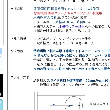
水中ポンプ カミハタ Ｒｉｏ＋2500 ×１台
水槽詳細
前面/両側面 国産透明キャストアクリル板使用
背面/底面 国産ブラックキャストアクリル板使用
水槽枠 重合接着
底/フランジ溶剤接着
アクリル厚
水槽枠10mm 底面8mm
水槽帯のカラーは
水槽帯カラー見本
の中の指定色よ
（指定色以外は別途お見積もり致します）
上部ろ過槽
シングルポンプ シングルシャワー仕様
上記水槽用 奥行き200ミリ×高さ250ミリ
水槽用蓋
透透明塩ビ製５㎜厚
（補強ライトステー、スライド式
※ 蛍光灯からの光漏れを防ぐ、前面ライトカバーを
蛍光灯を蓋の上に直接乗せる事が多い為 補強を兼ね
縦 横に接着し 反りを防止すると共に照明の光モ
※ 魚の飛び出しを防ぐポリカーボネイト製ボルト固
スライド式餌口
給餌用の
スライド餌口を標準装備 【50mm,70mm,90
（給餌口は飼育スタイルに合わせて３種類の大きさ