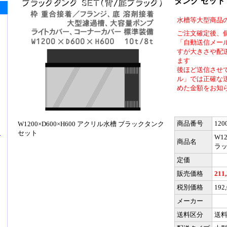
タンク セット
水槽等大型商品
ご注文確定後、
「自動送信メー
すが大きさや配
ます
後ほど送信させ
ル」では正確な
めた金額をお知
商品番号
120
W1200×D600×H600 アクリル水槽 ブラックタンク
ッ
セット
W1
商品名
ラッ
定価
販売価格
211
税別価格
192
メーカー
送料区分
送