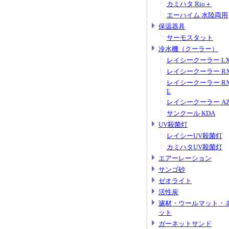
カミハタ Rio＋
エーハイム 水陸両用
保温器具
サーモスタット
冷水機（クーラー）
レイシークーラー L
レイシークーラー R
レイシークーラー RX
L
レイシークーラー A
サンクール KDA
UV殺菌灯
レイシーUV殺菌灯
カミハタUV殺菌灯
エアーレーション
サンゴ砂
ゼオライト
活性炭
濾材・ウールマット・
ット
ガーネットサンド