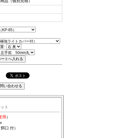
型商品（個別見積）
置:
セット
使用
）
m
餌口 付）