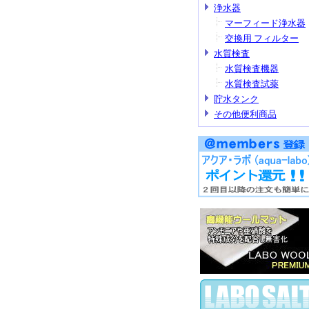
浄水器
マーフィード浄水器
交換用 フィルター
水質検査
水質検査機器
水質検査試薬
貯水タンク
その他便利商品