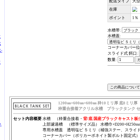
配送タイプ
大
在庫
ポイント
1％
水槽帯:
水槽蓋:
X
X
コーナーカバー位
-
スライド式 餌口:
数量:
Z
1200㎜×600㎜×600㎜ 枠10ミリ厚 底8ミリ厚
枠重合接着アクリル水槽 ブラックタンク 
セット内容概要
水槽 （枠重合接着・
背/底 国産ブラックキャスト板
上部濾過槽 （標準サイズ品） 水槽巾×D200×H250m
ネ
専用水槽蓋
透明塩ビ ５ミリ（補強ステー、スライド
コーナーカバー（ポリカーボネイト製ボルト固定式）