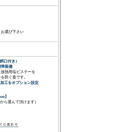
りお選び下さい
餌口付き）
標準装備
た放熱用塩ビステーを
レを防ぐ蓋です。
定加工をオプション設定
mm】
から選んで頂けます）