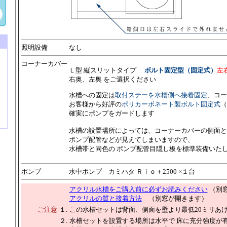
照明設備
なし
コーナーカバー
Ｌ型 縦スリットタイプ
ボルト固定型（固定式）
左
右奥、左奥 をご選択ください
水槽への固定は
取付ステーを水槽側へ接着固定
、コー
お客様から好評の
ポリカーボネート製ボルト固定式
（
確実にポンプをガードします
水槽の設置場所によっては、コーナーカバーの側面と
ポンプ配管などが見えてしまいますので、
水槽帯と同色の ポンプ配管目隠し板を標準装備いた
ポンプ
水中ポンプ カミハタ Ｒｉｏ＋2500 ×１台
アクリル水槽をご購入前に必ずお読みください
（別
アクリルの質と接着方法
（別窓が開きます）
ご注意
１.
この水槽セットは背面、側面を壁より最低20ミリあ
２.
水槽セットを設置する場所は水平で 床に充分強度が