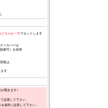
右どちらか一方
でセットします
ナーカバーは
脱着可）を採用
背面は、
します
窓が開きます）
けて設置して下さい。
有る場所に設置して下さい 。